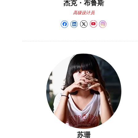
杰克・布鲁斯
高级设计员
苏珊