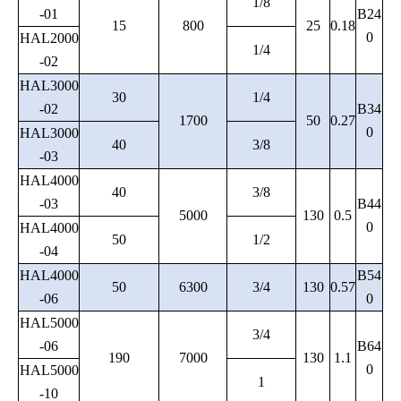
1/8
-01
B24
15
800
25
0.18
0
HAL2000
1/4
-02
HAL3000
30
1/4
-02
B34
1700
50
0.27
0
HAL3000
40
3/8
-03
HAL4000
40
3/8
-03
B44
5000
130
0.5
0
HAL4000
50
1/2
-04
HAL4000
B54
50
6300
3/4
130
0.57
-06
0
HAL5000
3/4
-06
B64
190
7000
130
1.1
0
HAL5000
1
-10