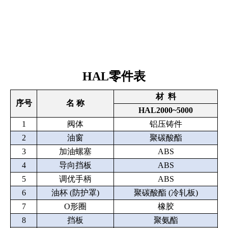
HAL零件表
材 料
序号
名 称
HAL2000~5000
1
阀体
铝压铸件
2
油窗
聚碳酸酯
3
加油螺塞
ABS
4
导向挡板
ABS
5
调优手柄
ABS
6
油杯 (防护罩)
聚碳酸酯 (冷轧板)
7
O形圈
橡胶
8
挡板
聚氨酯