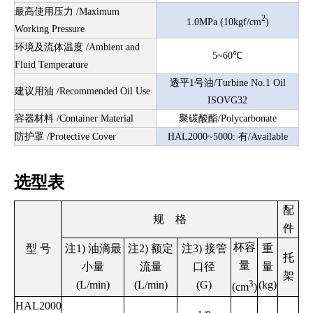
最高使用压力 /Maximum
2
1.0MPa
(10kgf/cm
)
Working Pressure
环境及流体温度 /Ambient and
5~60℃
Fluid Temperature
透平1号油/Turbine No.1 Oil
建议用油 /Recommended Oil Use
ISOVG32
容器材料 /Container Material
聚碳酸酯/Polycarbonate
防护罩 /Protective Cover
HAL2000~5000: 有/Available
选型表
配
规 格
件
杯容
型 号
注1) 油滴最
注2) 额定
注3) 接管
重
托
量
小量
流量
口径
量
架
3
(L/min)
(L/min)
(G)
(kg)
(cm
)
HAL2000