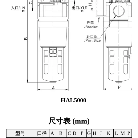
HAL
5000
尺寸表
(mm)
型号
口径
A
B
C
D
G
H
J
K
L
M
F
P