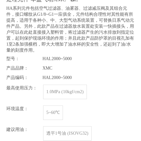
HA系列元件包括空气过滤器、油雾器、过滤减压阀及其组合元
件，接口螺纹从G1/8~G1一应俱全，元件结构合理性对其性能有所
提高，适用于各种小、中、大型气动系统装置，可替换日系气动元
件产品。另外，此款产品在过滤器放水装置处安装一快插接头，用
户可以在此处直接接入塑料管，将过滤器产生的污水排放到指定位
置，起到保护现场环境的作用；并且此款产品防护罩的目视孔加有
1至2条加强横档，即大大增加了油水杯的安全性，还起到了油/水
量的刻度作用。
型号：
HAL2000~5000
产品品牌：
XMC
产品编码：
HAL2000~5000
最高使用压力：
1.0MPa (10kgf/cm2)
环境温度：
5~60℃
建议用油：
透平1号油 (ISOVG32)