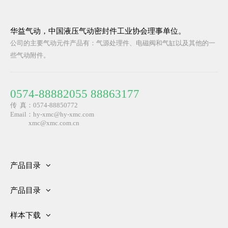
华益气动，中国液压气动密封件工业协会理事单位。
公司的主要气动元件产品有：气源处理件、电磁阀和气缸以及其他的一
些气动附件。
0574-88882055 88863177
传 真：0574-88850772
Email：hy-xmc@hy-xmc.com
​ xmc@xmc.com.cn
产品目录
气源处理元件
产品目录
阀
气枪
气缸
样本下载
配件