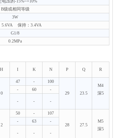
电压的-15%~+10%
B级或相同等级
3W
5.6VA 保持：3.4VA
G1/8
0.2MPa
H
I
K
N
P
Q
R
47
-
100
M4
-
60
-
0
29
23.5
深5
-
-
-
50
-
107
-
63
-
M5
2
28
27.5
深5
-
-
-