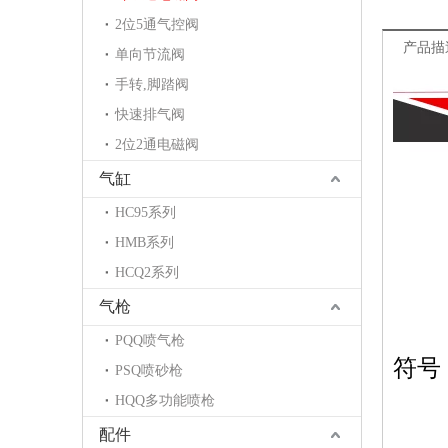
2位5通气控阀
产品描
单向节流阀
手转,脚踏阀
快速排气阀
2位2通电磁阀
气缸
HC95系列
HMB系列
HCQ2系列
气枪
PQQ喷气枪
符
PSQ喷砂枪
HQQ多功能喷枪
配件