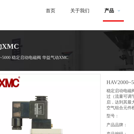
首页
关于我们
产品
动XMC
00~5000 稳定启动电磁阀 华益气动XMC
HAV200
稳定启动电磁
过（流量可调
启，达到其最
空气组合元件
型号：
产品品牌：
产品编码：