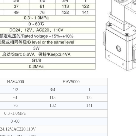
HAV4000
HAV5000
1/2
3/4
1
61
113
122
76
132
141
0.3~1.0MPa
0~60
24,12V,AC220,110V