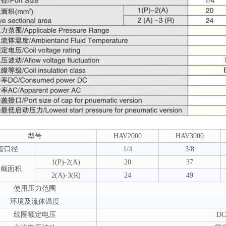
型号
HAV2000
HAV3000
管口径
1/4
3/8
1(P)-2(A)
20
37
效截面积
2(A)-3(R)
24
49
使用压力范围
环境及流体温度
线圈额定电压
DC