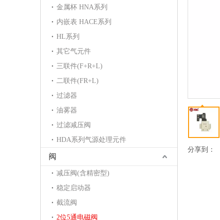
金属杯 HNA系列
内嵌表 HACE系列
HL系列
其它气元件
三联件(F+R+L)
二联件(FR+L)
过滤器
油雾器
过滤减压阀
HDA系列气源处理元件
分享到：
阀
减压阀(含精密型)
稳定启动器
截流阀
2位5通电磁阀