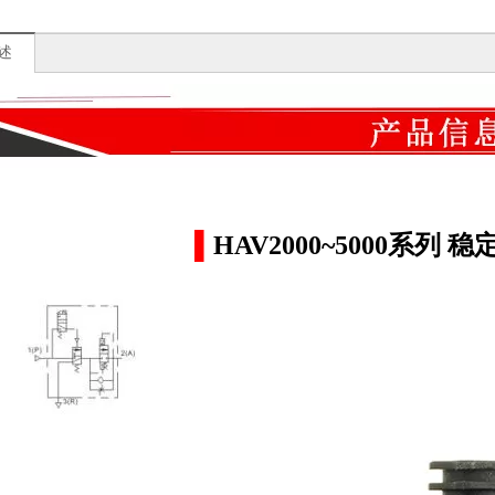
述
▌
HAV2000~5000系列
号