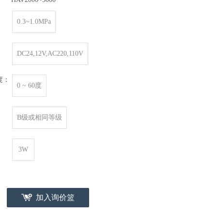
：
0.3~1.0MPa
：
DC24,12V,AC220,110V
度：
0 ~ 60度
：
B级或相同等级
3W
加入询价篮