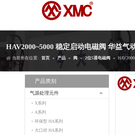
HAV2000~5000 稳定启动电磁阀 华益气
当前所在位置:
首页
»
产品
»
阀
»
2位5通电磁阀
»
HAV20
产品类别
气源处理元件
X系列
A系列
环保型 HA系列
大口径 HA系列