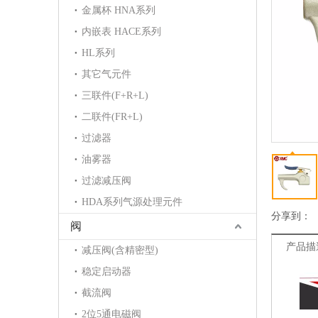
金属杯 HNA系列
内嵌表 HACE系列
HL系列
其它气元件
三联件(F+R+L)
二联件(FR+L)
过滤器
油雾器
过滤减压阀
HDA系列气源处理元件
分享到：
阀
产品描
减压阀(含精密型)
稳定启动器
截流阀
2位5通电磁阀