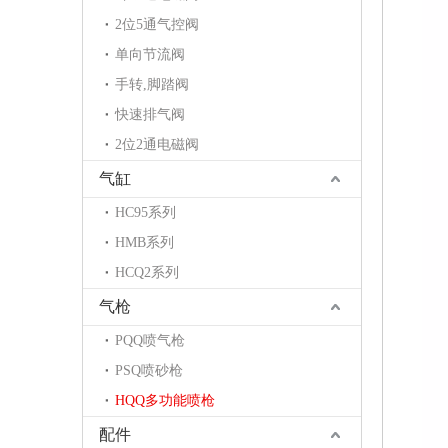
2位5通气控阀
单向节流阀
手转,脚踏阀
快速排气阀
2位2通电磁阀
气缸
HC95系列
HMB系列
HCQ2系列
气枪
PQQ喷气枪
PSQ喷砂枪
HQQ多功能喷枪
配件