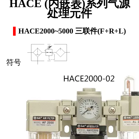
HACE (内嵌表)
系列气源
处理元件
▌
HACE2000~5000 三联件(F+R+L)
符号