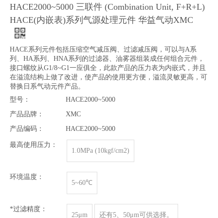
HACE2000~5000 三联件 (Combination Unit, F+R+L)
HACE(内嵌表)系列气源处理元件 华益气动XMC
HACE系列元件包括压缩空气减压阀、过滤减压阀，可以与A系
列、HA系列、HNA系列的过滤器、油雾器组装成任何组合元件，
接口螺纹从G1/8~G1一应俱全，此款产品的压力表为内嵌式，并且
在溢流结构上做了改进，使产品的使用更方便，溢流灵敏更高，可
替换日系气动元件产品。
型号：
HACE2000~5000
产品品牌：
XMC
产品编码：
HACE2000~5000
最高使用压力：
1.0MPa (10kgf/cm2)
环境温度：
5~60℃
*过滤精度：
25μm
还有5、50μm可供选择。