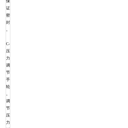
保
证
密
封
。
C-
压
力
调
节
手
轮
。
调
节
压
力