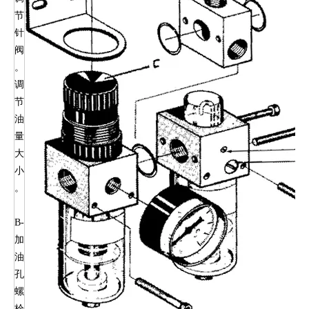
节
针
阀
。
调
节
油
量
大
小
。
B-
加
油
孔
螺
栓