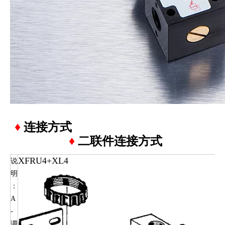
♦
连接方式
♦
二联件连接方式
XFRU4+XL4
说
明
：
A
-
调