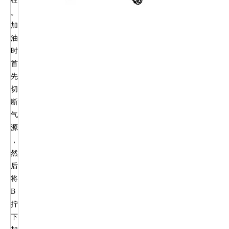
。
加
油
时
首
先
切
断
气
源
，
然
后
将
B
拧
下