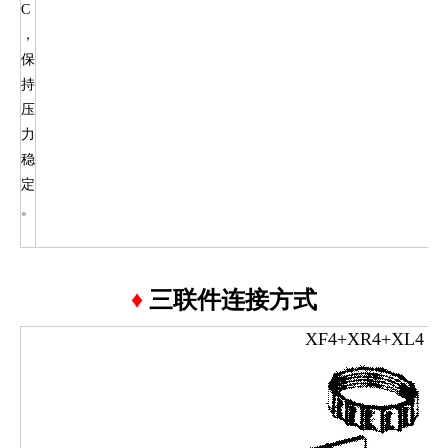
C
，
保
持
压
力
稳
定
。
♦
三联件连接方式
XF4+XR4+XL4