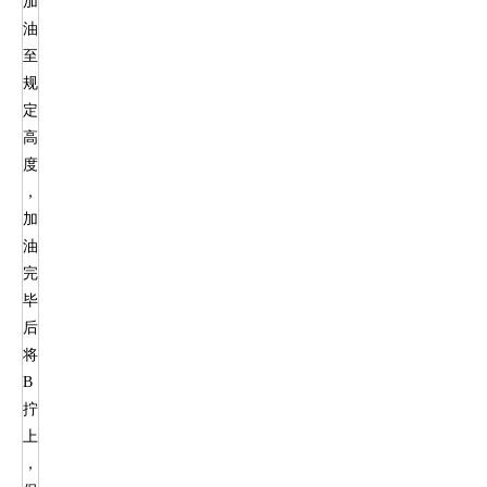
加
油
至
规
定
高
度
，
加
油
完
毕
后
将
B
拧
上
，