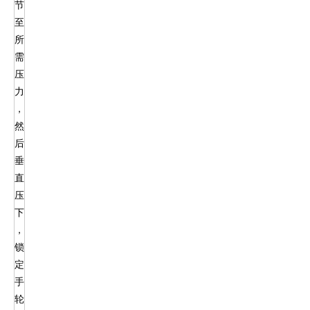
节
至
所
需
压
力
，
然
后
垂
直
压
下
，
锁
定
手
轮