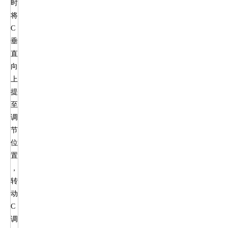
时
将
C
垂
直
向
上
提
至
调
节
位
置
，
转
动
C
调