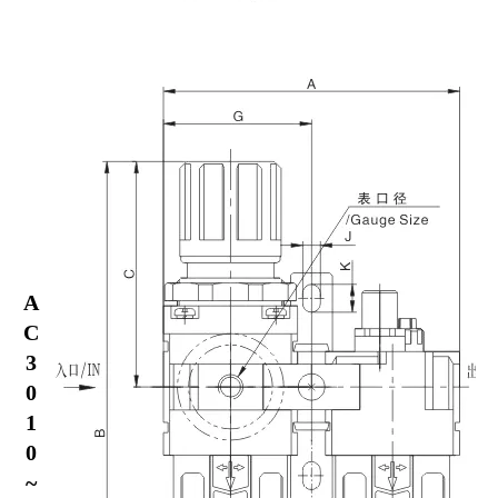
A
C
3
0
1
0
~