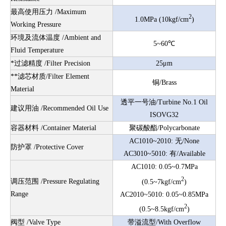
最高使用压力 /Maximum
2
1.0MPa
(10kgf/cm
)
Working Pressure
环境及流体温度 /Ambient and
5~60℃
Fluid Temperature
*
过滤精度 /Filter Precision
25μm
**滤芯材质/Filter Element
铜/Brass
Material
透平一号油/Turbine No.1 Oil
建议用油 /Recommended Oil Use
ISOVG32
容器材料 /Container Material
聚碳酸酯/Polycarbonate
AC1010~2010: 无/None
防护罩 /Protective Cover
AC3010~5010: 有/Available
AC1010: 0.05~0.7MPa
2
调压范围 /Pressure Regulating
(0.5~7kgf/cm
)
Range
AC2010
~5010
:
0.05~0.85MPa
2
(
0.5~8.5kgf/cm
)
阀型 /Valve Type
带溢流型/With Overflow