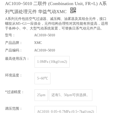
AC1010~5010 二联件 (Combination Unit, FR+L) A系
列气源处理元件 华益气动XMC
A系列元件包括空气过滤器、减压阀、油雾器及其组合元件，接口
螺纹从M5~G1一应俱全，元件结构合理性对其性能有所提高，适用
于各种小、中、大型气动系统装置，可替换日系气动元件产品。
型号：
AC1010~5010
产品品牌：
XMC
产品编码：
AC1010~5010
最高使用压力：
1.0MPa (10kgf/cm2)
环境温度：
5~60℃
*过滤精度：
25μm
还有5、50μm可供选择。
调压范围：
AC1010: 0.05~0.7MPa (0.5~7kgf/cm2)