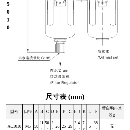
5
0
1
0
尺寸表
(mm)
带自动排水
型号
口径
A
B
C
D
E
F
G
H
J
K
L
P
器B
11
50.
2
2
4.
7.
38.
AC1010
M5
58
26
25
29
5
无