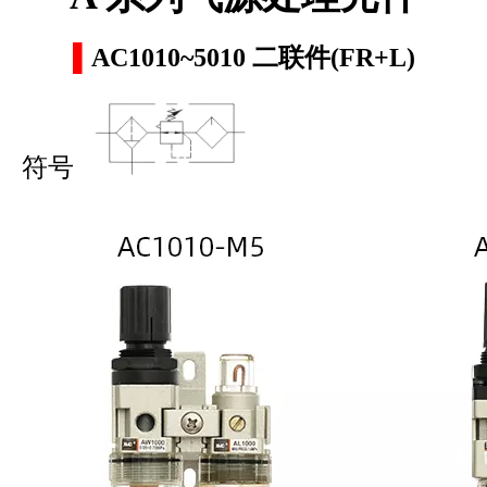
▌
AC1010~5010 二联件(FR+L)
符号